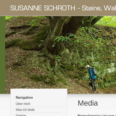
Navigation
Media
Über mich
Was ich biete
Galerie
Normalerweise ist vom